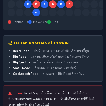
P
B
P
B
P
B
P
Banker (B)
Player (P)
Tie (T)
ประเภท ROAD MAP ใน 36WIN
Bead Road
— บันทึกผลทุกรอบตามลำดับ เรียบง่ายที่สุด
Big Road
— แสดงผลเป็นคอลัมน์ มองเห็น Pattern ชัดเจน
Big Eye Road
— วิเคราะห์ความสม่ำเสมอของผล
Small Road
— ข้ามผลจาก Big Road 2 คอลัมน์
Cockroach Road
— ข้ามผลจาก Big Road 3 คอลัมน์
สำคัญ:
Road Map เป็นเพียงการบันทึกประวัติ ไม่ใช่การ
ทำนายผลอนาคต แต่ละรอบของบาคาร่าเป็นอิสระทางสถิติ ไม่มี
รูปแบบใดที่รับประกันผลลัพธ์