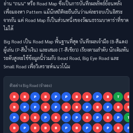
อ่าน "ถนน" หรือ Road Map ซึ่งเป็นการบันทึกผลลัพธ์ย้อนหลัง
เพื่อมองหา Pattern แม้นักสถิติจะยืนยันว่าแต่ละรอบเป็นอิสระ
จากกัน แต่ Road Map ก็เป็นส่วนหนึ่งของวัฒนธรรมบาคาร่าที่ขาด
ไม่ได้
Big Road เป็น Road Map พื้นฐานที่สุด บันทึกผลเจ้ามือ (B-สีแดง)
ผู้เล่น (P-สีน้ำเงิน) และเสมอ (T-สีเขียว) เรียงตามลำดับ นักเดิมพัน
ระดับสูงจะใช้ข้อมูลนี้ร่วมกับ Bead Road, Big Eye Road และ
Small Road เพื่อวิเคราะห์แนวโน้ม
ตัวอย่าง Big Road (จำลอง)
B
B
P
B
P
P
B
B
P
B
T
B
B
P
P
B
P
B
B
P
B
P
B
B
P
B
B
P
B
P
P
B
P
B
P
T
B
P
B
B
B
P
B
P
B
P
B
P