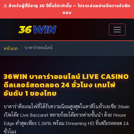
⚠ สำหรับผู้ที่มีอายุ 20 ปีขึ้นไปเท่านั้น — โปรดเล่นอย่างมีความรับผิด
ชอบ
บาคาร่าออนไลน์
หน้าแรก
36WIN บาคาร่าออนไลน์ LIVE CASINO
ดีลเลอร์สดตลอด 24 ชั่วโมง เกมไพ่
อันดับ 1 ของไทย
บาคาร่าคือเกมไพ่ที่ได้รับความนิยมสูงสุดในคาสิโนทั่วเอเชีย 36win
เปิดโต๊ะ Live Baccarat หลายร้อยโต๊ะจากค่ายชั้นนำ ด้วย House
Edge ต่ำสุดเพียง 1.06% พร้อม Streaming HD ที่เสถียรตลอด 24
ชั่วโมง