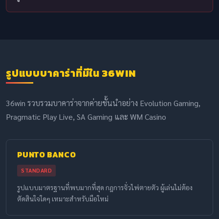
รูปแบบบาคาร่าที่มีใน 36WIN
36win รวบรวมบาคาร่าจากค่ายชั้นนำอย่าง Evolution Gaming,
Pragmatic Play Live, SA Gaming และ WM Casino
PUNTO BANCO
STANDARD
รูปแบบมาตรฐานที่พบมากที่สุด กฎการจั่วไพ่ตายตัว ผู้เล่นไม่ต้อง
ตัดสินใจใดๆ เหมาะสำหรับมือใหม่