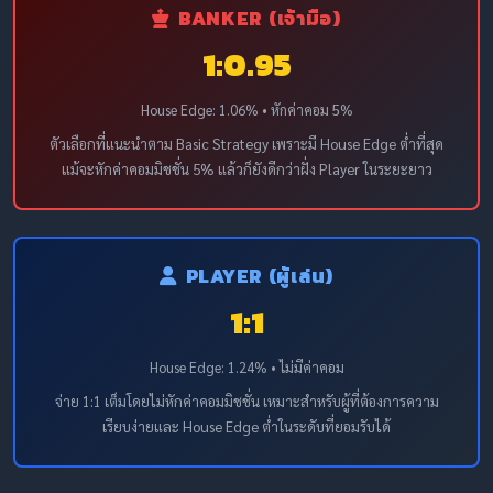
BANKER (เจ้ามือ)
1:0.95
House Edge: 1.06% • หักค่าคอม 5%
ตัวเลือกที่แนะนำตาม Basic Strategy เพราะมี House Edge ต่ำที่สุด
แม้จะหักค่าคอมมิชชั่น 5% แล้วก็ยังดีกว่าฝั่ง Player ในระยะยาว
PLAYER (ผู้เล่น)
1:1
House Edge: 1.24% • ไม่มีค่าคอม
จ่าย 1:1 เต็มโดยไม่หักค่าคอมมิชชั่น เหมาะสำหรับผู้ที่ต้องการความ
เรียบง่ายและ House Edge ต่ำในระดับที่ยอมรับได้